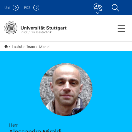
Uni
F
02
Institut für Geotechnik
Miraldi
Institut
Team
Herr
Alessandro Miraldi