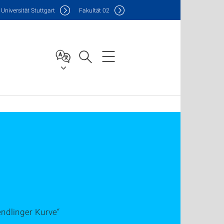
Uni
versität Stuttgart
F
akultät
02
ndlinger Kurve“