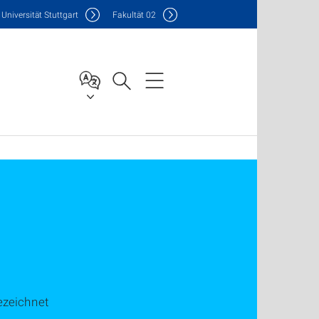
Uni
versität Stuttgart
F
akultät
02
ezeichnet