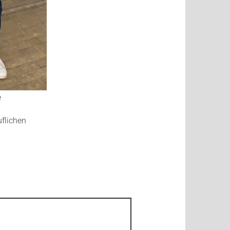
e
uflichen