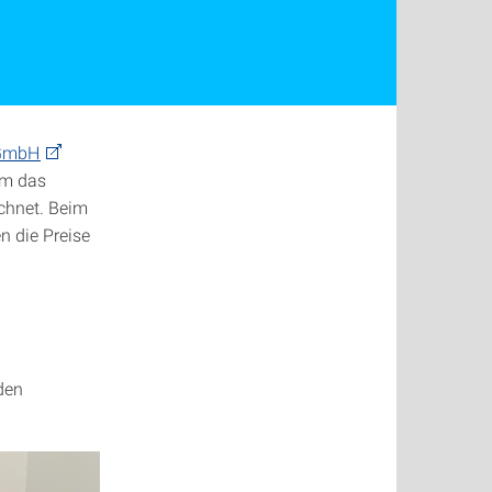
 GmbH
um das
chnet. Beim
 die Preise
den