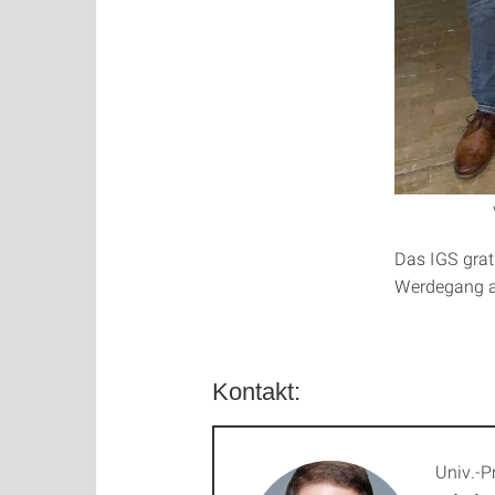
Das IGS grat
Werdegang al
Kontakt:
Univ.-Pr